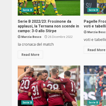
Serie B
Serie B
Serie B 2022/23: Frosinone da
Pagelle Fro
applausi, la Ternana non scende in
voti e tabel
campo: 3-0 allo Stirpe
Marzia Bosc
Marzia Bosco
26 Dicembre 2022
voti e tabell
la cronaca del match
Read More
Read More
Serie B
Serie B