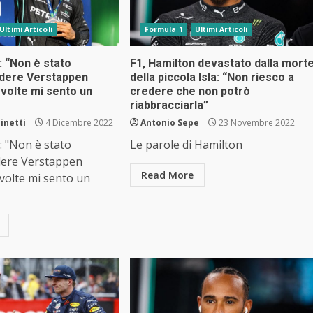
Ultimi Articoli
Formula 1
Ultimi Articoli
: “Non è stato
F1, Hamilton devastato dalla mort
dere Verstappen
della piccola Isla: “Non riesco a
volte mi sento un
credere che non potrò
riabbracciarla”
inetti
4 Dicembre 2022
Antonio Sepe
23 Novembre 2022
: "Non è stato
Le parole di Hamilton
dere Verstappen
Read More
volte mi sento un