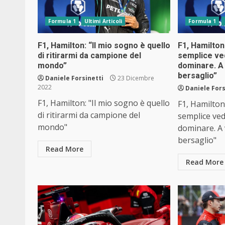
Formula 1
Ultimi Articoli
Formula 1
F1, Hamilton: “Il mio sogno è quello
F1, Hamilton
di ritirarmi da campione del
semplice ve
mondo”
dominare. A 
bersaglio”
Daniele Forsinetti
23 Dicembre
2022
Daniele Fors
F1, Hamilton: "Il mio sogno è quello
F1, Hamilton
di ritirarmi da campione del
semplice ve
mondo"
dominare. A 
bersaglio"
Read More
Read More