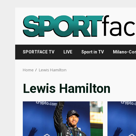
Skip
to
content
SPORTFACE TV
LIVE
Sport in TV
Milano-Cor
Home
Lewis Hamilton
Lewis Hamilton