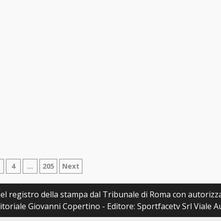
azione
4
…
205
Next
i
a nel registro della stampa dal Tribunale di Roma con autoriz
itoriale Giovanni Copertino - Editore: Sportfacetv Srl Viale