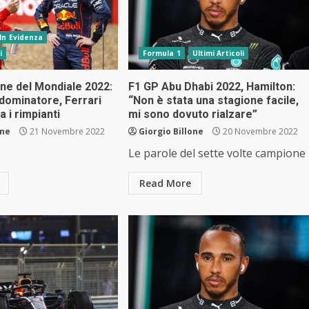
In Evidenza
i
Formula 1
Ultimi Articoli
lone del Mondiale 2022:
F1 GP Abu Dhabi 2022, Hamilton:
dominatore, Ferrari
“Non è stata una stagione facile,
 i rimpianti
mi sono dovuto rialzare”
one
21 Novembre 2022
Giorgio Billone
20 Novembre 2022
Le parole del sette volte campione
Read More