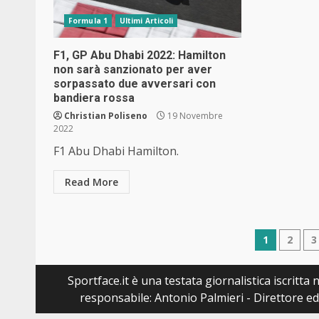
Formula 1
Ultimi Articoli
F1, GP Abu Dhabi 2022: Hamilton
non sarà sanzionato per aver
sorpassato due avversari con
bandiera rossa
Christian Poliseno
19 Novembre
2022
F1 Abu Dhabi Hamilton.
Read More
Navig
1
2
3
articol
Sportface.it è una testata giornalistica iscritt
responsabile: Antonio Palmieri - Direttore ed