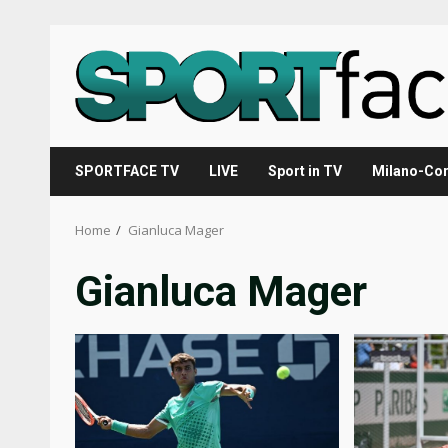
Skip
to
content
SPORTFACE TV
LIVE
Sport in TV
Milano-Cor
Home
Gianluca Mager
Gianluca Mager