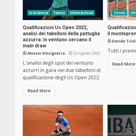
In Evidenza
Tennis
Ultimi Articoli
Tennis
Ult
Qualificazioni Us Open 2022,
Qualificazio
analisi dei tabelloni della pattuglia
il montepre
azzurra: in ventuno cercano il
Davide Triol
main draw
Tutti i prem
Alessio Vinciguerra
23 Agosto 2022
L'analisi degli spot dei ventuno
Read More
azzurri in gara nei due tabelloni di
qualificazione degli Us Open 2022.
Read More