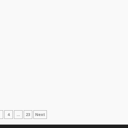
azione
3
4
…
23
Next
i