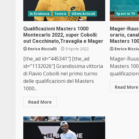
In Evidenza
Tennis
Ultimi Articoli
Sport in TV
Qualificazioni Masters 1000
Mager-Ruusu
Montecarlo 2022, super Cobolli:
orario, cana
out Cecchinato,Travaglia e Mager
Masters 100
Enrico Ricciulli
9 Aprile 2022
Enrico Ricciu
[the_ad id=”445341″] [the_ad
Mager-Ruusu
id=”1132026″] Grandissima vittoria
Masters 100
di Flavio Cobolli nel primo turno
qualificazion
delle qualificazioni del Masters
Read More
1000...
Read More