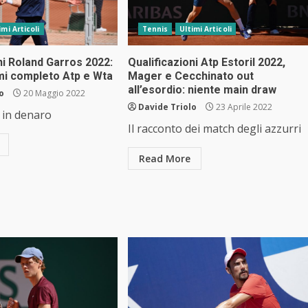
imi Articoli
Tennis
Ultimi Articoli
ni Roland Garros 2022:
Qualificazioni Atp Estoril 2022,
mi completo Atp e Wta
Mager e Cecchinato out
all’esordio: niente main draw
o
20 Maggio 2022
Davide Triolo
23 Aprile 2022
i in denaro
Il racconto dei match degli azzurri
Read More