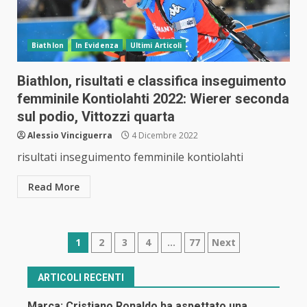
Biathlon
In Evidenza
Ultimi Articoli
Biathlon, risultati e classifica inseguimento
femminile Kontiolahti 2022: Wierer seconda
sul podio, Vittozzi quarta
Alessio Vinciguerra
4 Dicembre 2022
risultati inseguimento femminile kontiolahti
Read More
Navigazione
1
2
3
4
…
77
Next
articoli
ARTICOLI RECENTI
Marca: Cristiano Ronaldo ha aspettato una