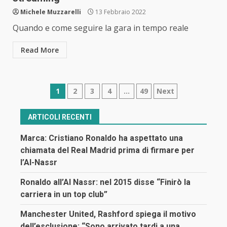
Michele Muzzarelli
13 Febbraio 2022
Quando e come seguire la gara in tempo reale
Read More
Navigazione
1
2
3
4
…
49
Next
articoli
ARTICOLI RECENTI
Marca: Cristiano Ronaldo ha aspettato una
chiamata del Real Madrid prima di firmare per
l’Al-Nassr
Ronaldo all’Al Nassr: nel 2015 disse “Finirò la
carriera in un top club”
Manchester United, Rashford spiega il motivo
dell’esclusione: “Sono arrivato tardi a una