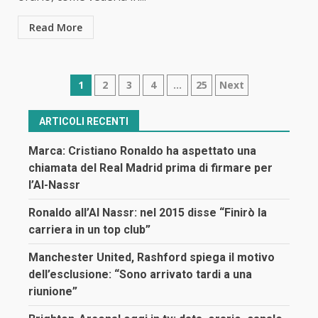
Read More
Navigazione
1
2
3
4
…
25
Next
articoli
ARTICOLI RECENTI
Marca: Cristiano Ronaldo ha aspettato una
chiamata del Real Madrid prima di firmare per
l’Al-Nassr
Ronaldo all’Al Nassr: nel 2015 disse “Finirò la
carriera in un top club”
Manchester United, Rashford spiega il motivo
dell’esclusione: “Sono arrivato tardi a una
riunione”