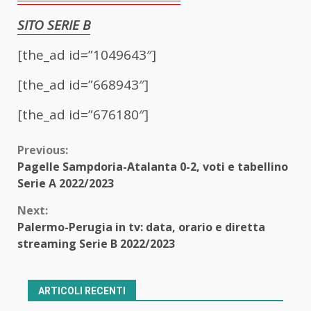
SITO SERIE B
[the_ad id=”1049643″]
[the_ad id=”668943″]
[the_ad id=”676180″]
Continue
Previous:
Pagelle Sampdoria-Atalanta 0-2, voti e tabellino
Reading
Serie A 2022/2023
Next:
Palermo-Perugia in tv: data, orario e diretta
streaming Serie B 2022/2023
ARTICOLI RECENTI