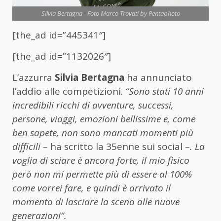
Silvia Bertagna - Foto Marco Trovati by Pentaphoto
[the_ad id=”445341″]
[the_ad id=”1132026″]
L’azzurra
Silvia Bertagna
ha annunciato
l’addio alle competizioni.
“Sono stati 10 anni
incredibili
ricchi di avventure, successi,
persone, viaggi, emozioni bellissime e, come
ben sapete, non sono mancati momenti più
difficili
– ha scritto la 35enne sui social –
. La
voglia di sciare è ancora forte, il mio fisico
però non mi permette più di essere al 100%
come vorrei fare, e quindi è arrivato il
momento di lasciare la scena alle nuove
generazioni”.