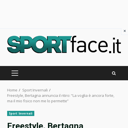
×
Skip
to
content
PRIMARY
MENU
Home
Sport Invernali
Freestyle, Bertagna annuncia il ritiro: “La voglia è ancora forte,
ma il mio fisico non me lo permette”
Sport Invernali
Freestyle, Bertagna