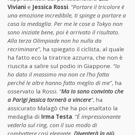
Viviani
e
Jessica Rossi
.
“Portare il tricolore è
una emozione incredibile, ti spinge a portare a
casa la medaglia. Per me le cose a Tokyo non
sono iniziate bene, poi è arrivato il risultato.
Alla terza Olimpiade non ho nulla da
recriminare”
, ha spiegato il ciclista, al quale
ha fatto eco la tiratrice azzurra, che non è
riuscita a salire sul podio in Giappone.
“Io
ho dato il massimo ma non ce l’ho fatta
perché le altre hanno fatto meglio di me”
, ha
osservato la Rossi.
“
Ma io sono convinto che
a Parigi Jessica tornerà a vincere
“
, ha
assicurato Malagò che ha poi esaltato la
medaglia di
Irma Testa
.
“È impressionante
vederla sul ring, con il suo modo di
combattere così elegante.
Diventerà la più