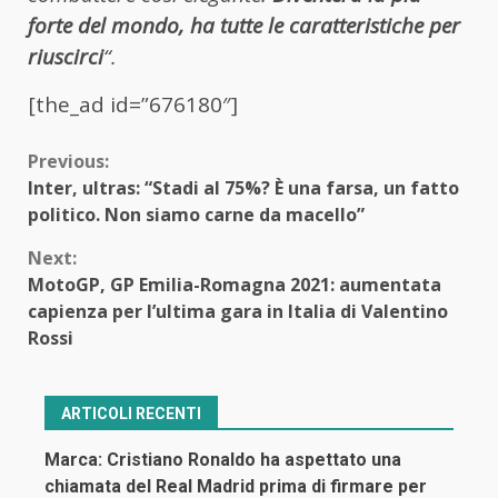
forte del mondo, ha tutte le caratteristiche per
riuscirci
“.
[the_ad id=”676180″]
Continue
Previous:
Inter, ultras: “Stadi al 75%? È una farsa, un fatto
Reading
politico. Non siamo carne da macello”
Next:
MotoGP, GP Emilia-Romagna 2021: aumentata
capienza per l’ultima gara in Italia di Valentino
Rossi
ARTICOLI RECENTI
Marca: Cristiano Ronaldo ha aspettato una
chiamata del Real Madrid prima di firmare per