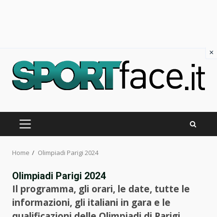
×
Skip
to
content
PRIMARY
MENU
Home
Olimpiadi Parigi 2024
Olimpiadi Parigi 2024
Il programma, gli orari, le date, tutte le
informazioni, gli italiani in gara e le
qualificazioni delle Olimpiadi di Parigi