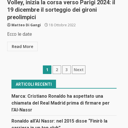
Volley, inizia la corsa verso Parigi 2024: il
19 dicembre il sorteggio dei gironi
preolimpici
Matteo Di Gangi
18 Ottobre 2022
Ecco le date
Read More
Navigazione
1
2
3
Next
articoli
ARTICOLI RECENTI
Marca: Cristiano Ronaldo ha aspettato una
chiamata del Real Madrid prima di firmare per
l’Al-Nassr
Ronaldo all’Al Nassr: nel 2015 disse “Finirò la
carriera in un top club”