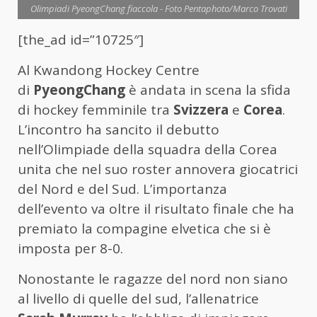
Olimpiadi PyeongChang fiaccola - Foto Pentaphoto/Marco Trovati
[the_ad id=”10725″]
Al Kwandong Hockey Centre
di
PyeongChang
è andata in scena la sfida
di hockey femminile tra
Svizzera
e
Corea
.
L’incontro ha sancito il debutto
nell’Olimpiade della squadra della Corea
unita che nel suo roster annovera giocatrici
del Nord e del Sud. L’importanza
dell’evento va oltre il risultato finale che ha
premiato la compagine elvetica che si è
imposta per 8-0.
Nonostante le ragazze del nord non siano
al livello di quelle del sud, l’allenatrice