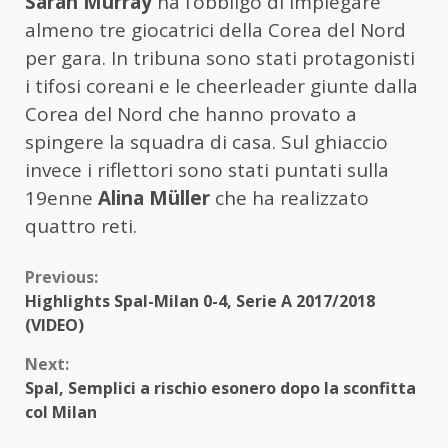
Sarah Murray
ha l’obbligo di impiegare
almeno tre giocatrici della Corea del Nord
per gara. In tribuna sono stati protagonisti
i tifosi coreani e le cheerleader giunte dalla
Corea del Nord che hanno provato a
spingere la squadra di casa. Sul ghiaccio
invece i riflettori sono stati puntati sulla
19enne
Alina Müller
che ha realizzato
quattro reti.
Continue
Previous:
Highlights Spal-Milan 0-4, Serie A 2017/2018
Reading
(VIDEO)
Next:
Spal, Semplici a rischio esonero dopo la sconfitta
col Milan