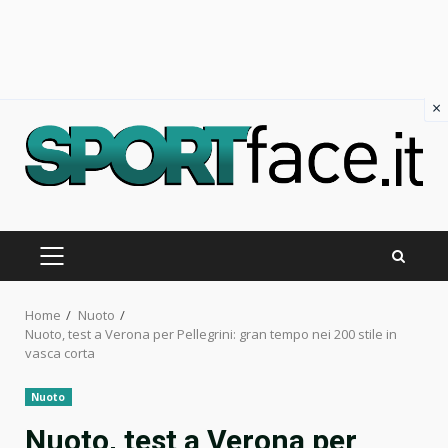
×
Skip
to
content
PRIMARY
MENU
Home
Nuoto
Nuoto, test a Verona per Pellegrini: gran tempo nei 200 stile in
vasca corta
Nuoto
Nuoto, test a Verona per