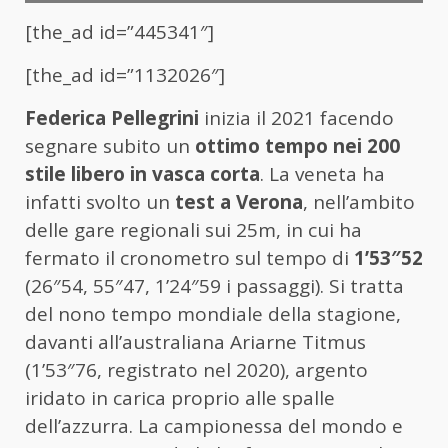
[the_ad id=”445341″]
[the_ad id=”1132026″]
Federica Pellegrini
inizia il 2021 facendo
segnare subito un
ottimo tempo nei 200
stile libero in vasca corta
. La veneta ha
infatti svolto un
test a Verona
, nell’ambito
delle gare regionali sui 25m, in cui ha
fermato il cronometro sul tempo di
1’53″52
(26″54, 55″47, 1’24″59 i passaggi). Si tratta
del nono tempo mondiale della stagione,
davanti all’australiana Ariarne Titmus
(1’53″76, registrato nel 2020), argento
iridato in carica proprio alle spalle
dell’azzurra. La campionessa del mondo e