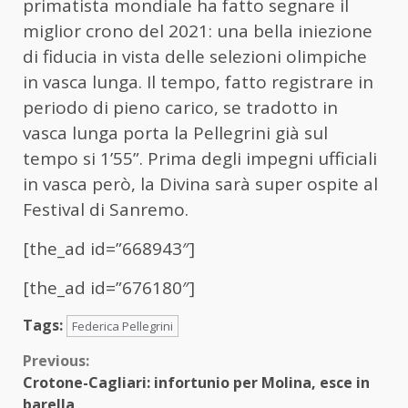
primatista mondiale ha fatto segnare il
miglior crono del 2021: una bella iniezione
di fiducia in vista delle selezioni olimpiche
in vasca lunga. Il tempo, fatto registrare in
periodo di pieno carico, se tradotto in
vasca lunga porta la Pellegrini già sul
tempo si 1’55”. Prima degli impegni ufficiali
in vasca però, la Divina sarà super ospite al
Festival di Sanremo.
[the_ad id=”668943″]
[the_ad id=”676180″]
Tags:
Federica Pellegrini
Continue
Previous:
Crotone-Cagliari: infortunio per Molina, esce in
Reading
barella