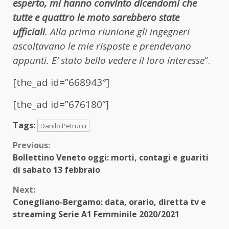
esperto, mi hanno convinto dicendomi che
tutte e quattro le moto sarebbero state
ufficiali
. Alla prima riunione gli ingegneri
ascoltavano le mie risposte e prendevano
appunti. E’ stato bello vedere il loro interesse
“.
[the_ad id=”668943″]
[the_ad id=”676180”]
Tags:
Danilo Petrucci
Continue
Previous:
Bollettino Veneto oggi: morti, contagi e guariti
Reading
di sabato 13 febbraio
Next:
Conegliano-Bergamo: data, orario, diretta tv e
streaming Serie A1 Femminile 2020/2021