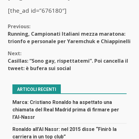
[the_ad id=”676180″]
Continue
Previous:
Running, Campionati Italiani mezza maratona:
Reading
trionfo e personale per Yaremchuk e Chiappinelli
Next:
Casillas: “Sono gay, rispettatemi”. Poi cancella il
tweet: è bufera sui social
ARTICOLI RECENTI
Marca: Cristiano Ronaldo ha aspettato una
chiamata del Real Madrid prima di firmare per
l’Al-Nassr
Ronaldo all’Al Nassr: nel 2015 disse “Finirò la
carriera in un top club”