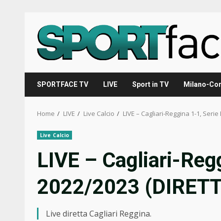
Skip
to
content
SPORTFACE TV
LIVE
Sport in TV
Milano-Cor
Home
LIVE
Live Calcio
LIVE – Cagliari-Reggina 1-1, Seri
Live Calcio
LIVE – Cagliari-Regg
2022/2023 (DIRET
Live diretta Cagliari Reggina.