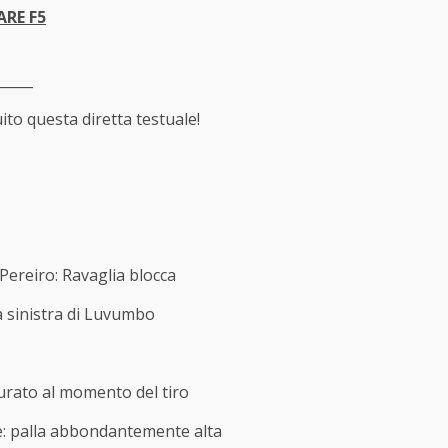
ARE F5
_____
uito questa diretta testuale!
i Pereiro: Ravaglia blocca
la sinistra di Luvumbo
murato al momento del tiro
rte: palla abbondantemente alta