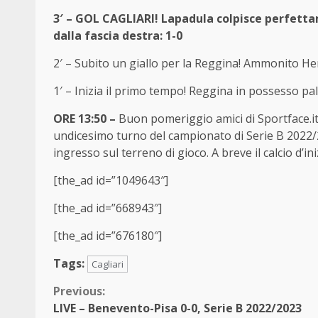
3′ – GOL CAGLIARI! Lapadula colpisce perfetta
dalla fascia destra: 1-0
2′ – Subito un giallo per la Reggina! Ammonito H
1′ – Inizia il primo tempo! Reggina in possesso pal
ORE 13:50 –
Buon pomeriggio amici di Sportface.it!
undicesimo turno del campionato di Serie B 2022/
ingresso sul terreno di gioco. A breve il calcio d’ini
[the_ad id=”1049643″]
[the_ad id=”668943″]
[the_ad id=”676180″]
Tags:
Cagliari
Continue
Previous:
LIVE – Benevento-Pisa 0-0, Serie B 2022/2023