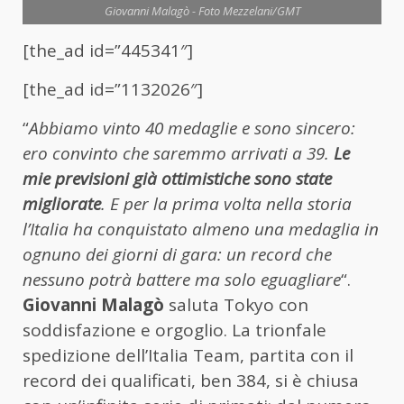
Giovanni Malagò - Foto Mezzelani/GMT
[the_ad id=”445341″]
[the_ad id=”1132026″]
“
Abbiamo vinto 40 medaglie e sono sincero:
ero convinto che saremmo arrivati a 39.
Le
mie previsioni già ottimistiche sono state
migliorate
. E per la prima volta nella storia
l’Italia ha conquistato almeno una medaglia in
ognuno dei giorni di gara: un record che
nessuno potrà battere ma solo eguagliare
“.
Giovanni Malagò
saluta Tokyo con
soddisfazione e orgoglio. La trionfale
spedizione dell’Italia Team, partita con il
record dei qualificati, ben 384, si è chiusa