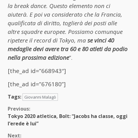
la break dance. Questo elemento non ci
aiuterà. E poi va considerato che la Francia,
qualificata di diritto, toglierà dei posti alle
altre squadre europee. Possiamo comunque
ripetere il record di Tokyo, ma
se vinci 40
medaglie devi avere tra 60 e 80 atleti da podio
nella prossima edizione
“.
[the_ad id=”668943″]
[the_ad id=”676180”]
Tags:
Giovanni Malagò
Continue
Previous:
Tokyo 2020 atletica, Bolt: “Jacobs ha classe, oggi
Reading
l’erede è lui”
Next: