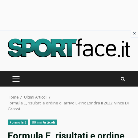
×
Skip
to
content
PRIMARY
MENU
Home
Ultimi Articoli
Formula E, risultati e ordine di arrivo E-Prix Londra II 2022: vince Di
Grassi
Formula E
Ultimi Articoli
Formula E, risultati e ordine