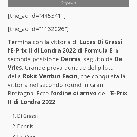
Kingdom,
[the_ad id=”445341″]
[the_ad id=”1132026″]
Termina con la vittoria di
Lucas Di Grassi
l’
E-Prix II di Londra 2022 di Formula E
. In
seconda posizione
Dennis
, seguito da
De
Vries
. Grande prova dunque del pilota
della
Rokit Venturi Racin
,
che conquista la
vittoria nel secondo round in Gran
Bretagna. Ecco l’
ordine di arrivo
del l’
E-Prix
II di Londra 2022
:
Di Grassi
Dennis
De Vries