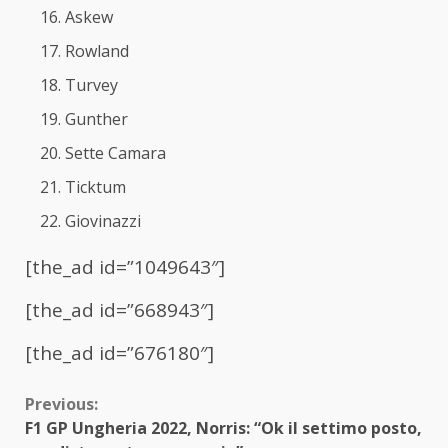
Askew
Rowland
Turvey
Gunther
Sette Camara
Ticktum
Giovinazzi
[the_ad id=”1049643″]
[the_ad id=”668943″]
[the_ad id=”676180″]
Continue
Previous:
F1 GP Ungheria 2022, Norris: “Ok il settimo posto,