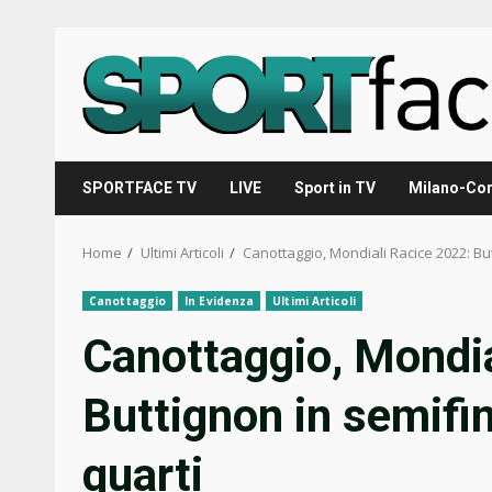
Skip
to
content
SPORTFACE TV
LIVE
Sport in TV
Milano-Cor
Home
Ultimi Articoli
Canottaggio, Mondiali Racice 2022: But
Canottaggio
In Evidenza
Ultimi Articoli
Canottaggio, Mondia
Buttignon in semifina
quarti