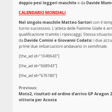
doppio pesi leggeri maschile
e da
Davide Mumol
CALENDARIO MONDIALI
Nel singolo maschile Matteo Sartori
con il temp
turno successivo. L’atleta delle Fiamme Gialle è ar
qualificazione tramite i ripescaggi. Stessa situazio
da
Davide Comini e Giovanni Codato:
i due azzu
prime due imbarcazioni andavano in semifinale.
[the_ad id=”1049643″]
[the_ad id=”668943″]
[the_ad id=”676180″]
Continue
Previous:
Moto2, risultati ed ordine d’arrivo GP Aragon 
Reading
vittoria per Acosta