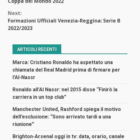
Reading
Coppa del Mondo 2022
Next:
Formazioni Ufficiali Venezia-Reggina: Serie B
2022/2023
ARTICOLI RECENTI
Marca: Cristiano Ronaldo ha aspettato una
chiamata del Real Madrid prima di firmare per
l’Al-Nassr
Ronaldo all’Al Nassr: nel 2015 disse “Finirò la
carriera in un top club”
Manchester United, Rashford spiega il motivo
dell’esclusione: “Sono arrivato tardi a una
riunione”
Brighton-Arsenal oggi in tv: data, orario, canale