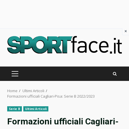
×
Skip
to
content
PRIMARY
MENU
Home
Ultimi Articoli
Formazioni ufficiali Cagliari-Pisa: Serie B 2022/2023
Serie B
Ultimi Articoli
Formazioni ufficiali Cagliari-