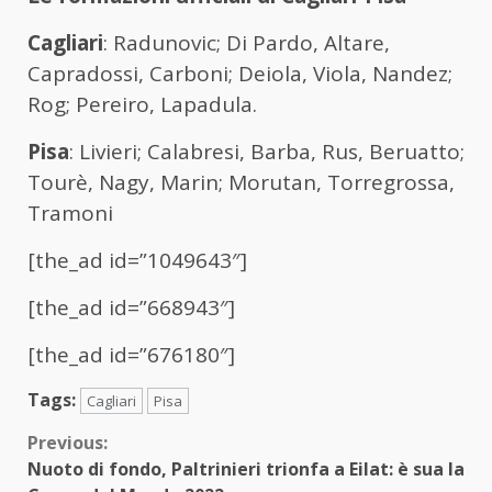
Cagliari
: Radunovic; Di Pardo, Altare,
Capradossi, Carboni; Deiola, Viola, Nandez;
Rog; Pereiro, Lapadula.
Pisa
: Livieri; Calabresi, Barba, Rus, Beruatto;
Tourè, Nagy, Marin; Morutan, Torregrossa,
Tramoni
[the_ad id=”1049643″]
[the_ad id=”668943″]
[the_ad id=”676180″]
Tags:
Cagliari
Pisa
Continue
Previous:
Nuoto di fondo, Paltrinieri trionfa a Eilat: è sua la