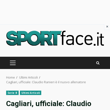
×
Skip
to
content
PRIMARY
MENU
Home
Ultimi Articoli
Cagliari, ufficiale: Claudio Ranieri è il nuovo allenatore
Serie B
Ultimi Articoli
Cagliari, ufficiale: Claudio