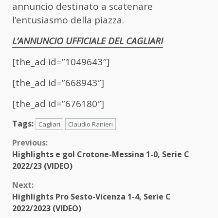
annuncio destinato a scatenare
l’entusiasmo della piazza.
L’ANNUNCIO UFFICIALE DEL CAGLIARI
[the_ad id=”1049643″]
[the_ad id=”668943″]
[the_ad id=”676180″]
Tags:
Cagliari
Claudio Ranieri
Continue
Previous:
Highlights e gol Crotone-Messina 1-0, Serie C
Reading
2022/23 (VIDEO)
Next:
Highlights Pro Sesto-Vicenza 1-4, Serie C
2022/2023 (VIDEO)