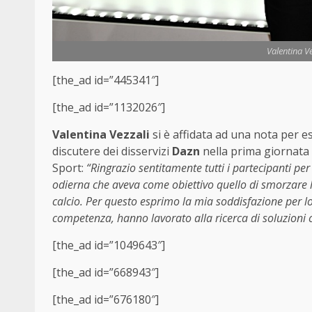
Valentina Ve
[the_ad id=”445341″]
[the_ad id=”1132026″]
Valentina Vezzali
si è affidata ad una nota per e
discutere dei disservizi
Dazn
nella prima giornata 
Sport:
“Ringrazio sentitamente tutti i partecipanti per
odierna che aveva come obiettivo quello di smorzare le 
calcio. Per questo esprimo la mia soddisfazione per l
competenza, hanno lavorato alla ricerca di soluzioni c
[the_ad id=”1049643″]
[the_ad id=”668943″]
[the_ad id=”676180″]