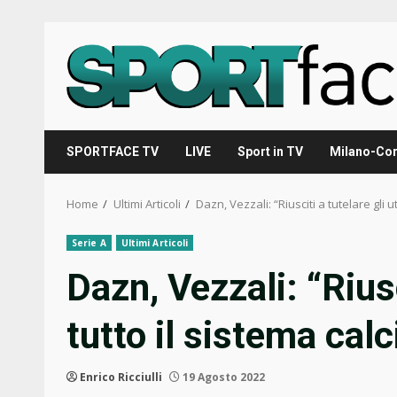
Skip
to
content
SPORTFACE TV
LIVE
Sport in TV
Milano-Cor
Home
Ultimi Articoli
Dazn, Vezzali: “Riusciti a tutelare gli u
Serie A
Ultimi Articoli
Dazn, Vezzali: “Riusc
tutto il sistema calc
Enrico Ricciulli
19 Agosto 2022