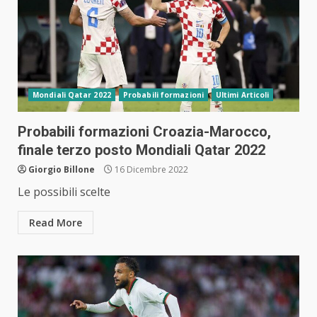
Mondiali Qatar 2022
Probabili formazioni
Ultimi Articoli
Probabili formazioni Croazia-Marocco,
finale terzo posto Mondiali Qatar 2022
Giorgio Billone
16 Dicembre 2022
Le possibili scelte
Read More