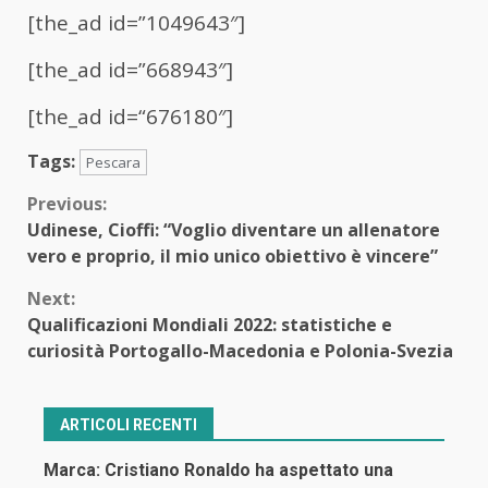
[the_ad id=”1049643″]
[the_ad id=”668943″]
[the_ad id=“676180″]
Tags:
Pescara
Continue
Previous:
Udinese, Cioffi: “Voglio diventare un allenatore
Reading
vero e proprio, il mio unico obiettivo è vincere”
Next:
Qualificazioni Mondiali 2022: statistiche e
curiosità Portogallo-Macedonia e Polonia-Svezia
ARTICOLI RECENTI
Marca: Cristiano Ronaldo ha aspettato una