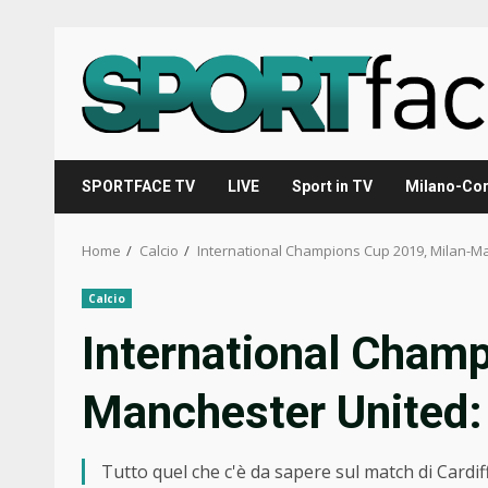
Skip
to
content
SPORTFACE TV
LIVE
Sport in TV
Milano-Cor
Home
Calcio
International Champions Cup 2019, Milan-Man
Calcio
International Cham
Manchester United: d
Tutto quel che c'è da sapere sul match di Cardif