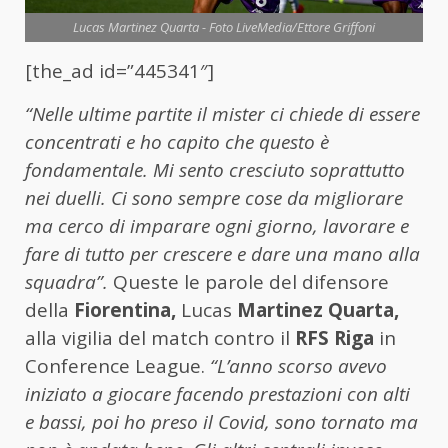
Lucas Martinez Quarta - Foto LiveMedia/Ettore Griffoni
[the_ad id=”445341″]
“Nelle ultime partite il mister ci chiede di essere
concentrati e ho capito che questo è
fondamentale. Mi sento cresciuto soprattutto
nei duelli. Ci sono sempre cose da migliorare
ma cerco di imparare ogni giorno, lavorare e
fare di tutto per crescere e dare una mano alla
squadra”.
Queste le parole del difensore
della
Fiorentina,
Lucas
Martinez Quarta,
alla vigilia del match contro il
RFS Riga
in
Conference League.
“L’anno scorso avevo
iniziato a giocare facendo prestazioni con alti
e bassi, poi ho preso il Covid, sono tornato ma