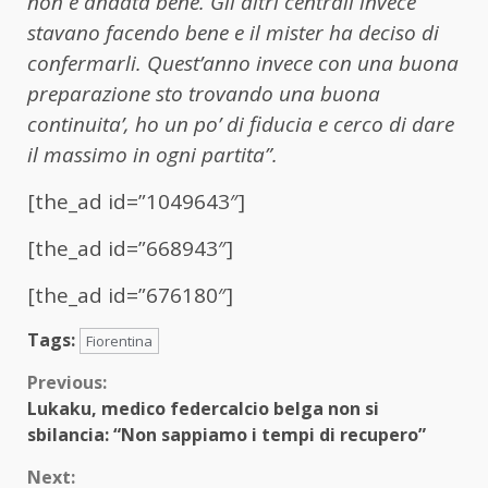
non è andata bene. Gli altri centrali invece
stavano facendo bene e il mister ha deciso di
confermarli. Quest’anno invece con una buona
preparazione sto trovando una buona
continuita’, ho un po’ di fiducia e cerco di dare
il massimo in ogni partita”.
[the_ad id=”1049643″]
[the_ad id=”668943″]
[the_ad id=”676180″]
Tags:
Fiorentina
Continue
Previous:
Lukaku, medico federcalcio belga non si
Reading
sbilancia: “Non sappiamo i tempi di recupero”
Next: