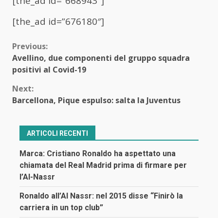
[the_ad id=”668943″]
[the_ad id=”676180″]
Continue
Previous:
Avellino, due componenti del gruppo squadra
Reading
positivi al Covid-19
Next:
Barcellona, Pique espulso: salta la Juventus
ARTICOLI RECENTI
Marca: Cristiano Ronaldo ha aspettato una
chiamata del Real Madrid prima di firmare per
l’Al-Nassr
Ronaldo all’Al Nassr: nel 2015 disse “Finirò la
carriera in un top club”