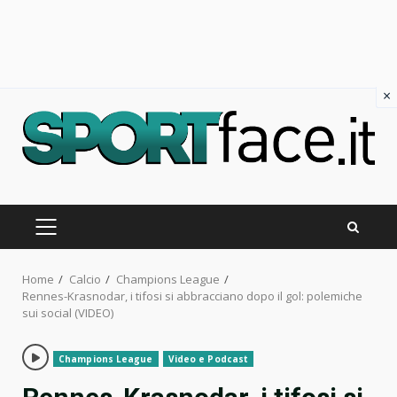
×
Skip
to
content
PRIMARY
MENU
Home
Calcio
Champions League
Rennes-Krasnodar, i tifosi si abbracciano dopo il gol: polemiche
sui social (VIDEO)
Champions League
Video e Podcast