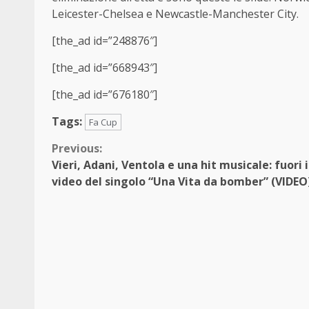
Leicester-Chelsea e Newcastle-Manchester City.
[the_ad id=”248876″]
[the_ad id=”668943″]
[the_ad id=”676180″]
Tags:
Fa Cup
Continue
Previous:
Vieri, Adani, Ventola e una hit musicale: fuori i
Reading
video del singolo “Una Vita da bomber” (VIDEO