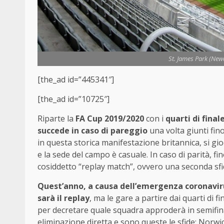
St. James Park (Newc
[the_ad id=”445341″]
[the_ad id=”10725″]
Riparte la
FA Cup 2019/2020
con i
quarti di final
succede in caso di pareggio
una volta giunti fin
in questa storica manifestazione britannica, si gio
e la sede del campo è casuale. In caso di parità, fin
cosiddetto “replay match”, ovvero una seconda sfida
Quest’anno, a causa dell’emergenza coronavirus,
sarà il replay
, ma le gare a partire dai quarti di f
per decretare quale squadra approderà in semifinale
eliminazione diretta e sono queste le sfide: Norw