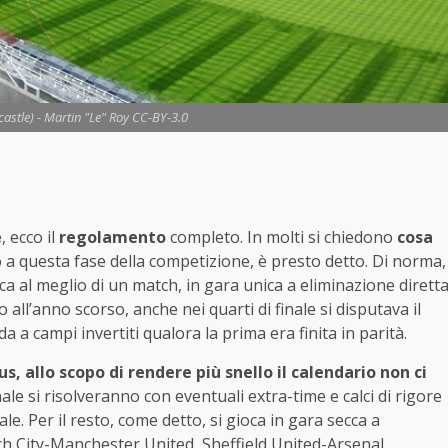
astle) - Martin "Le" Roy CC-BY-3.0
e
, ecco il
regolamento
completo. In molti si chiedono
cosa
o a questa fase della competizione, è presto detto. Di norma,
ca al meglio di un match, in gara unica a eliminazione dirett
o all’anno scorso, anche nei quarti di finale si disputava il
 a campi invertiti qualora la prima era finita in parità.
 allo scopo di rendere più snello il calendario non ci
inale si risolveranno con eventuali extra-time e calci di rigore
. Per il resto, come detto, si gioca in gara secca a
ich City-Manchester United, Sheffield United-Arsenal,