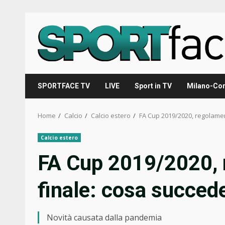
Skip
to
content
SPORTFACE TV
LIVE
Sport in TV
Milano-Cor
Home
Calcio
Calcio estero
FA Cup 2019/2020, regolament
Calcio estero
FA Cup 2019/2020, 
finale: cosa succede
Novità causata dalla pandemia