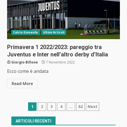
Calcio Giovanile
Ultimi Articoli
Primavera 1 2022/2023: pareggio tra
Juventus e Inter nell’altro derby d’Italia
Giorgio Billone
7 Novembre 2022
Ecco come è andata
Read More
Navigazione
1
2
3
4
…
62
Next
articoli
ARTICOLI RECENTI