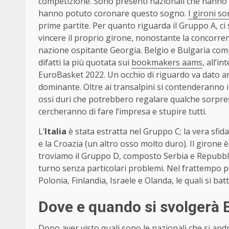
competizione. Sono presenti nazionali che hanno 
hanno potuto coronare questo sogno.
I gironi so
prime partite. Per quanto riguarda il Gruppo A, ci 
vincere il proprio girone, nonostante la concorre
nazione ospitante Georgia. Belgio e Bulgaria co
difatti la più quotata sui
bookmakers aams
, all’i
EuroBasket 2022. Un occhio di riguardo va dato a
dominante. Oltre ai transalpini si contenderanno 
ossi duri che potrebbero regalare qualche sorpre
cercheranno di fare l’impresa e stupire tutti.
L’
Italia
è stata estratta nel Gruppo C; la vera sfid
e la Croazia (un altro osso molto duro). Il girone
troviamo il Gruppo D, composto Serbia e Repubbli
turno senza particolari problemi. Nel frattempo 
Polonia, Finlandia, Israele e Olanda, le quali si ba
Dove e quando si svolgerà
Dopo aver visto quali sono le nazionali che si and