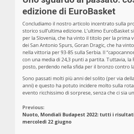
edizione di EuroBasket
Concludiamo il nostro articolo incentrato sulla p
storico sull’ultima edizione. L’ultimo EuroBasket s
per la Slovenia, che ha vinto il titolo per la prima 
dei San Antonio Spurs, Goran Dragic, che ha vint
nella vittoria per 93-85 sulla Serbia. Il “capocann
con una media di 24,3 punti a partita. Tuttavia, la
posto, perdendo nella sfida per il bronzo contro l
Sono passati molti più anni del solito (per via del
anni) e questo ha potuto incidere molto sulla rotaz
evento ricchissimo di sorprese, senza che ci sia un
Continue
Previous:
Nuoto, Mondiali Budapest 2022: tutti i risultati
Reading
mercoledì 22 giugno