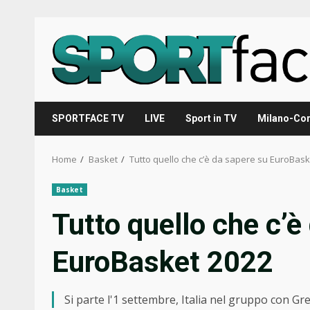
Skip
to
content
SPORTFACE TV
LIVE
Sport in TV
Milano-Cor
Home
Basket
Tutto quello che c’è da sapere su EuroBask
Basket
Tutto quello che c’è
EuroBasket 2022
Si parte l'1 settembre, Italia nel gruppo con Gr