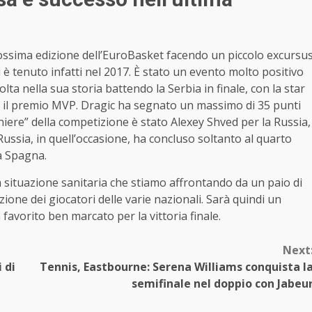
rossima edizione dell’EuroBasket facendo un piccolo excursu
i è tenuto infatti nel 2017. È stato un evento molto positivo
volta nella sua storia battendo la Serbia in finale, con la star
o il premio MVP. Dragic ha segnato un massimo di 35 punti
oniere” della competizione è stato Alexey Shved per la Russia,
 Russia, in quell’occasione, ha concluso soltanto al quarto
a Spagna.
la situazione sanitaria che stiamo affrontando da un paio di
ione dei giocatori delle varie nazionali. Sarà quindi un
 favorito ben marcato per la vittoria finale.
Next
 di
Tennis, Eastbourne: Serena Williams conquista l
semifinale nel doppio con Jabeu