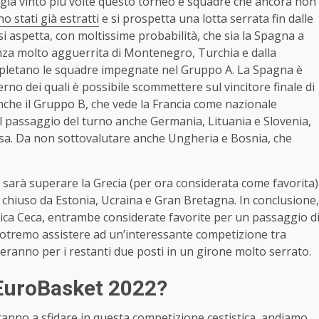
già vinto più volte questo torneo e squadre che ancora non
no stati già estratti
e si prospetta una lotta serrata fin dalle
si aspetta, con moltissime probabilità, che sia la Spagna a
nza molto agguerrita di Montenegro, Turchia e dalla
mpletano le squadre impegnate nel Gruppo A. La Spagna è
nterno dei quali è possibile scommettere sul vincitore finale di
nche il Gruppo B, che vede la Francia come nazionale
il passaggio del turno anche Germania, Lituania e Slovenia,
sa. Da non sottovalutare anche Ungheria e Bosnia, che
a sarà superare la Grecia (per ora considerata come favorita)
 è chiuso da Estonia, Ucraina e Gran Bretagna. In conclusione,
ca Ceca, entrambe considerate favorite per un passaggio d
potremo assistere ad un’interessante competizione tra
tteranno per i restanti due posti in un girone molto serrato.
 EuroBasket 2022?
ranno a sfidare in questa competizione cestistica, andiamo