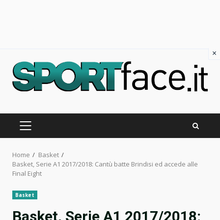
×
Skip
to
content
PRIMARY
MENU
Home
Basket
Basket, Serie A1 2017/2018: Cantù batte Brindisi ed accede alle
Final Eight
Basket
Basket, Serie A1 2017/2018: