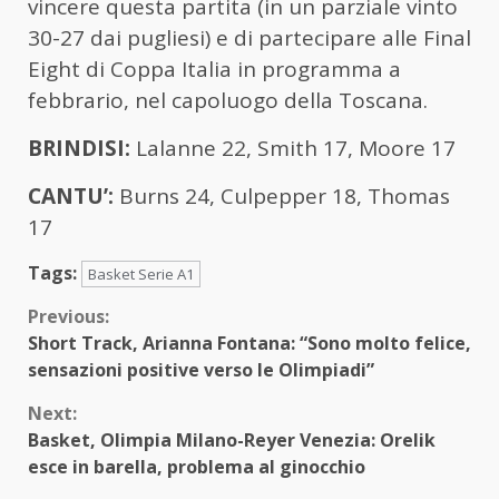
vincere questa partita (in un parziale vinto
30-27 dai pugliesi) e di partecipare alle Final
Eight di Coppa Italia in programma a
febbrario, nel capoluogo della Toscana.
BRINDISI:
Lalanne 22, Smith 17, Moore 17
CANTU’:
Burns 24, Culpepper 18, Thomas
17
Tags:
Basket Serie A1
Continue
Previous:
Short Track, Arianna Fontana: “Sono molto felice,
Reading
sensazioni positive verso le Olimpiadi”
Next:
Basket, Olimpia Milano-Reyer Venezia: Orelik
esce in barella, problema al ginocchio