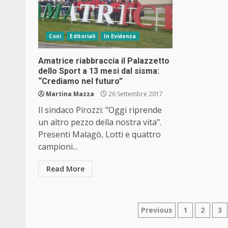
Coni
Editoriali
In Evidenza
Amatrice riabbraccia il Palazzetto
dello Sport a 13 mesi dal sisma:
“Crediamo nel futuro”
Martina Mazza
26 Settembre 2017
Il sindaco Pirozzi: "Oggi riprende
un altro pezzo della nostra vita".
Presenti Malagò, Lotti e quattro
campioni...
Read More
Navigazione
Previous
1
2
3