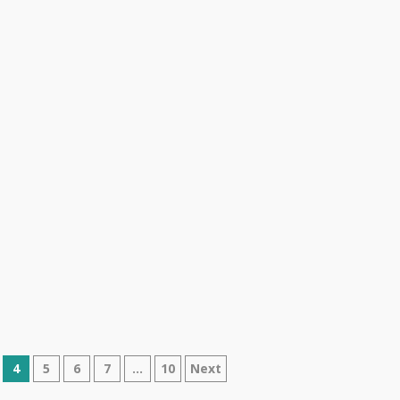
4
5
6
7
…
10
Next