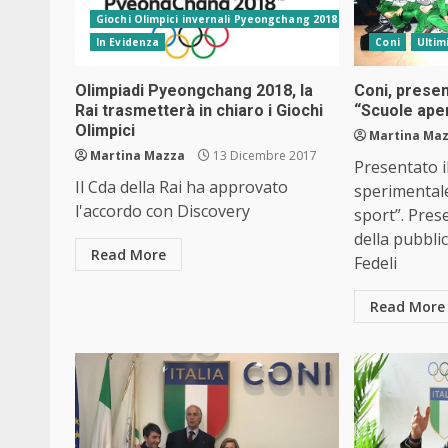
Giochi Olimpici invernali Pyeongchang 2018
In Evidenza
Coni
Ultimi
Olimpiadi Pyeongchang 2018, la
Coni, presen
Rai trasmetterà in chiaro i Giochi
“Scuole aper
Olimpici
Martina Ma
Martina Mazza
13 Dicembre 2017
Presentato i
Il Cda della Rai ha approvato
sperimentale
l'accordo con Discovery
sport”. Pres
della pubbli
Read More
Fedeli
Read More