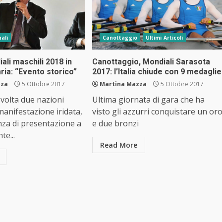
ali
Canottaggio
Ultimi Articoli
iali maschili 2018 in
Canottaggio, Mondiali Sarasota
aria: “Evento storico”
2017: l’Italia chiude con 9 medaglie
zza
5 Ottobre 2017
Martina Mazza
5 Ottobre 2017
 volta due nazioni
Ultima giornata di gara che ha
manifestazione iridata,
visto gli azzurri conquistare un or
nza di presentazione a
e due bronzi
e...
Read More