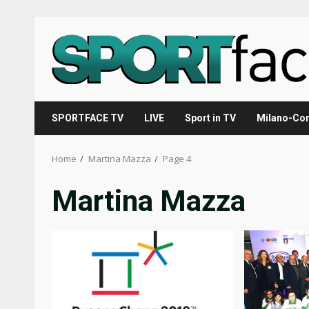
Skip
to
content
SPORTFACE TV
LIVE
Sport in TV
Milano-Cor
Home
Martina Mazza
Page 4
Martina Mazza