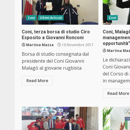
Coni
Ultimi Articoli
Coni
Coni, terza borsa di studio Ciro
Coni, Malagò
Esposito a Giovanni Ronconi
management 
opportunità
Martina Mazza
16 Novembre 2017
Martina Ma
Borsa di studio consegnata dal
Le dichiaraz
presidente del Coni Giovanni
Coni Giovann
Malagò al giovane rugbista
del Corso di
in manageme
Read More
Read More