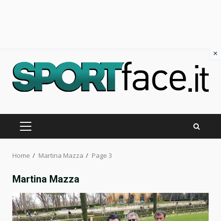
×
Skip
to
content
PRIMARY
MENU
Home
Martina Mazza
Page 3
Martina Mazza