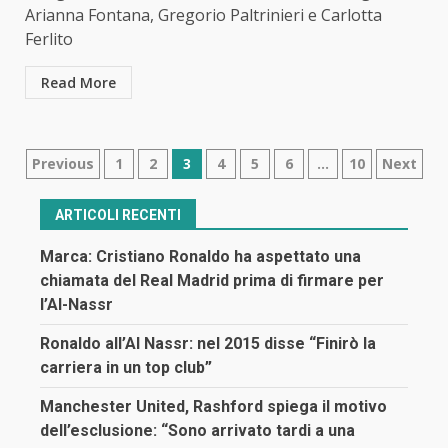
Arianna Fontana, Gregorio Paltrinieri e Carlotta
Ferlito
Read More
Navigazione
Previous
1
2
3
4
5
6
…
10
Next
articoli
ARTICOLI RECENTI
Marca: Cristiano Ronaldo ha aspettato una
chiamata del Real Madrid prima di firmare per
l’Al-Nassr
Ronaldo all’Al Nassr: nel 2015 disse “Finirò la
carriera in un top club”
Manchester United, Rashford spiega il motivo
dell’esclusione: “Sono arrivato tardi a una