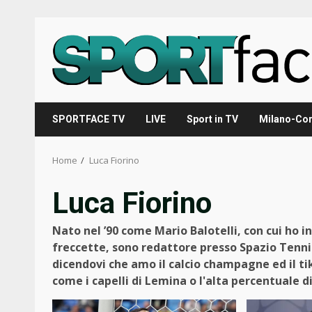
Skip
to
content
SPORTFACE TV
LIVE
Sport in TV
Milano-Cor
Home
Luca Fiorino
Luca Fiorino
Nato nel ’90 come Mario Balotelli, con cui ho in
freccette, sono redattore presso Spazio Tenni
dicendovi che amo il calcio champagne ed il tik
come i capelli di Lemina o l'alta percentuale di 