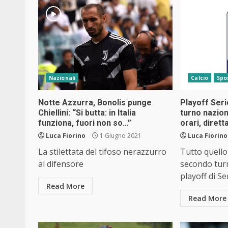
Nazionali
Calcio
Spo
Notte Azzurra, Bonolis punge
Playoff Ser
Chiellini: “Si butta: in Italia
turno nazio
funziona, fuori non so…”
orari, diret
Luca Fiorino
1 Giugno 2021
Luca Fiorino
La stilettata del tifoso nerazzurro
Tutto quello
al difensore
secondo tur
playoff di Se
Read More
Read More