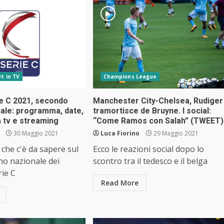
rt in TV
Champions League
ie C 2021, secondo
Manchester City-Chelsea, Rudiger
nale: programma, date,
tramortisce de Bruyne. I social:
ta tv e streaming
“Come Ramos con Salah” (TWEET)
30 Maggio 2021
Luca Fiorino
29 Maggio 2021
 che c'è da sapere sul
Ecco le reazioni social dopo lo
no nazionale dei
scontro tra il tedesco e il belga
rie C
Read More