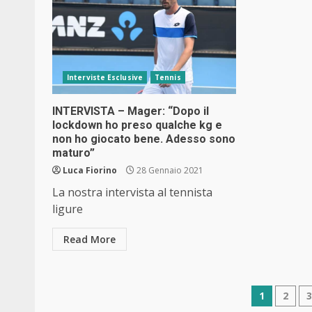
Interviste Esclusive
Tennis
INTERVISTA – Mager: “Dopo il
lockdown ho preso qualche kg e
non ho giocato bene. Adesso sono
maturo”
Luca Fiorino
28 Gennaio 2021
La nostra intervista al tennista
ligure
Read More
Navig
1
2