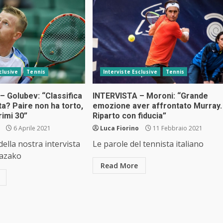
clusive
Tennis
Interviste Esclusive
Tennis
– Golubev: “Classifica
INTERVISTA – Moroni: “Grande
a? Paire non ha torto,
emozione aver affrontato Murray.
rimi 30”
Riparto con fiducia”
6 Aprile 2021
Luca Fiorino
11 Febbraio 2021
della nostra intervista
Le parole del tennista italiano
kazako
Read More