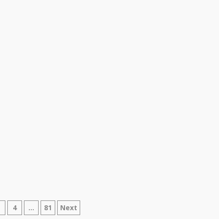
azione
3
4
…
81
Next