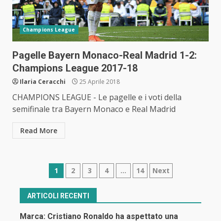
Champions League
Pagelle Bayern Monaco-Real Madrid 1-2:
Champions League 2017-18
Ilaria Ceracchi
25 Aprile 2018
CHAMPIONS LEAGUE - Le pagelle e i voti della
semifinale tra Bayern Monaco e Real Madrid
Read More
Navigazione
1
2
3
4
…
14
Next
articoli
ARTICOLI RECENTI
Marca: Cristiano Ronaldo ha aspettato una