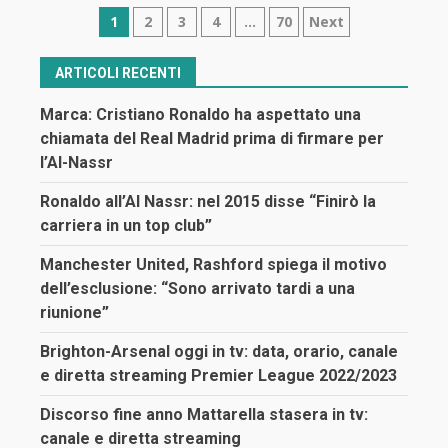
Navigazione
1
2
3
4
…
70
Next
articoli
ARTICOLI RECENTI
Marca: Cristiano Ronaldo ha aspettato una
chiamata del Real Madrid prima di firmare per
l’Al-Nassr
Ronaldo all’Al Nassr: nel 2015 disse “Finirò la
carriera in un top club”
Manchester United, Rashford spiega il motivo
dell’esclusione: “Sono arrivato tardi a una
riunione”
Brighton-Arsenal oggi in tv: data, orario, canale
e diretta streaming Premier League 2022/2023
Discorso fine anno Mattarella stasera in tv:
canale e diretta streaming