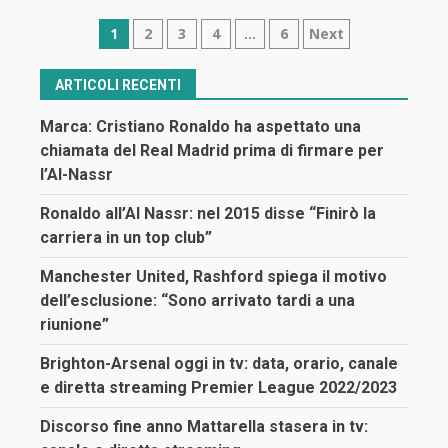
Navigazione
1
2
3
4
…
6
Next
articoli
ARTICOLI RECENTI
Marca: Cristiano Ronaldo ha aspettato una
chiamata del Real Madrid prima di firmare per
l’Al-Nassr
Ronaldo all’Al Nassr: nel 2015 disse “Finirò la
carriera in un top club”
Manchester United, Rashford spiega il motivo
dell’esclusione: “Sono arrivato tardi a una
riunione”
Brighton-Arsenal oggi in tv: data, orario, canale
e diretta streaming Premier League 2022/2023
Discorso fine anno Mattarella stasera in tv: