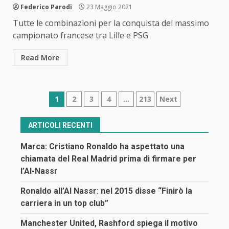
Federico Parodi
23 Maggio 2021
Tutte le combinazioni per la conquista del massimo
campionato francese tra Lille e PSG
Read More
Navigazione
1
2
3
4
…
213
Next
articoli
ARTICOLI RECENTI
Marca: Cristiano Ronaldo ha aspettato una
chiamata del Real Madrid prima di firmare per
l’Al-Nassr
Ronaldo all’Al Nassr: nel 2015 disse “Finirò la
carriera in un top club”
Manchester United, Rashford spiega il motivo