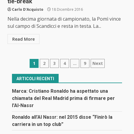
tie-break
Carlo D'Acquisto
18 Dicembre 2016
Nella decima giornata di campionato, la Pomì vince
sul campo di Scandicci e resta in testa. La...
Read More
Navigazione
1
2
3
4
…
9
Next
articoli
ARTICOLI RECENTI
Marca: Cristiano Ronaldo ha aspettato una
chiamata del Real Madrid prima di firmare per
l’Al-Nassr
Ronaldo all’Al Nassr: nel 2015 disse “Finirò la
carriera in un top club”