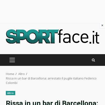
×
Skip
to
content
PRIMARY
MENU
Home
Altro
Rissa in un bar di Barcellona: arrestato il pugile italiano Federico
Colombi
Altro
Rissa in un bar di Barcellona: