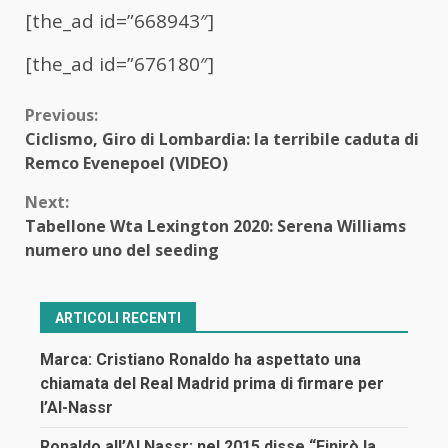
[the_ad id=”668943″]
[the_ad id=”676180″]
Continue
Previous:
Ciclismo, Giro di Lombardia: la terribile caduta di
Reading
Remco Evenepoel (VIDEO)
Next:
Tabellone Wta Lexington 2020: Serena Williams
numero uno del seeding
ARTICOLI RECENTI
Marca: Cristiano Ronaldo ha aspettato una
chiamata del Real Madrid prima di firmare per
l’Al-Nassr
Ronaldo all’Al Nassr: nel 2015 disse “Finirò la