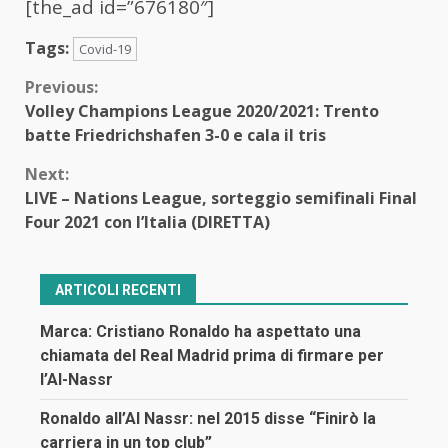
[the_ad id=”676180″]
Tags:
Covid-19
Continue
Previous:
Volley Champions League 2020/2021: Trento
Reading
batte Friedrichshafen 3-0 e cala il tris
Next:
LIVE – Nations League, sorteggio semifinali Final
Four 2021 con l’Italia (DIRETTA)
ARTICOLI RECENTI
Marca: Cristiano Ronaldo ha aspettato una
chiamata del Real Madrid prima di firmare per
l’Al-Nassr
Ronaldo all’Al Nassr: nel 2015 disse “Finirò la
carriera in un top club”