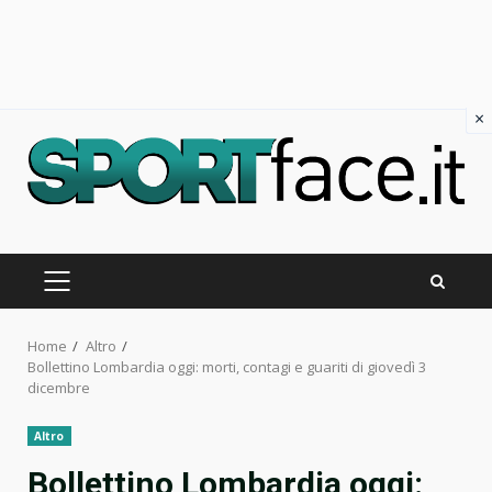
×
Skip
to
content
PRIMARY
MENU
Home
Altro
Bollettino Lombardia oggi: morti, contagi e guariti di giovedì 3
dicembre
Altro
Bollettino Lombardia oggi: