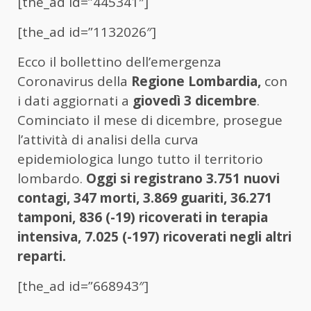
[the_ad id=”445341″]
[the_ad id=”1132026″]
Ecco il bollettino dell’emergenza
Coronavirus della
Regione Lombardia,
con
i dati aggiornati a
giovedì 3 dicembre
.
Cominciato il mese di dicembre, prosegue
l’attività di analisi della curva
epidemiologica lungo tutto il territorio
lombardo.
Oggi si registrano 3.751 nuovi
contagi, 347 morti, 3.869 guariti, 36.271
tamponi, 836 (-19) ricoverati in terapia
intensiva, 7.025 (-197) ricoverati negli altri
reparti.
[the_ad id=”668943″]