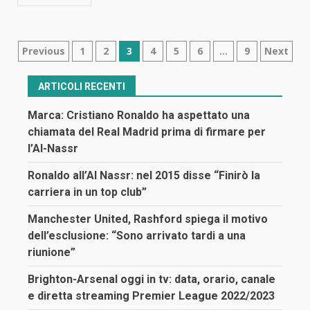
Navigazione
Previous
1
2
3
4
5
6
…
9
Next
articoli
ARTICOLI RECENTI
Marca: Cristiano Ronaldo ha aspettato una
chiamata del Real Madrid prima di firmare per
l’Al-Nassr
Ronaldo all’Al Nassr: nel 2015 disse “Finirò la
carriera in un top club”
Manchester United, Rashford spiega il motivo
dell’esclusione: “Sono arrivato tardi a una
riunione”
Brighton-Arsenal oggi in tv: data, orario, canale
e diretta streaming Premier League 2022/2023