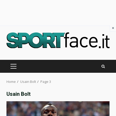
×
Skip
to
content
PRIMARY
MENU
Home
Usain Bolt
Page 3
Usain Bolt