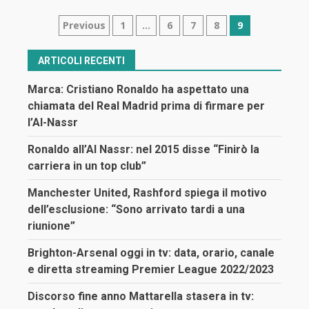
Navigazione
Previous
1
…
6
7
8
9
articoli
ARTICOLI RECENTI
Marca: Cristiano Ronaldo ha aspettato una
chiamata del Real Madrid prima di firmare per
l’Al-Nassr
Ronaldo all’Al Nassr: nel 2015 disse “Finirò la
carriera in un top club”
Manchester United, Rashford spiega il motivo
dell’esclusione: “Sono arrivato tardi a una
riunione”
Brighton-Arsenal oggi in tv: data, orario, canale
e diretta streaming Premier League 2022/2023
Discorso fine anno Mattarella stasera in tv: