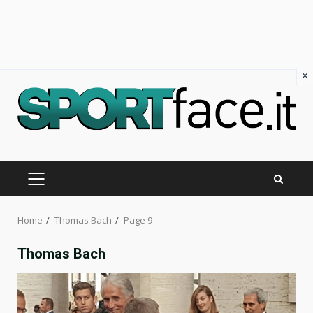
×
Skip
to
content
PRIMARY
MENU
Home
Thomas Bach
Page 9
Thomas Bach