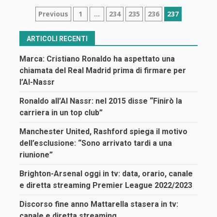
Navigazione
Previous
1
…
234
235
236
237
articoli
ARTICOLI RECENTI
Marca: Cristiano Ronaldo ha aspettato una
chiamata del Real Madrid prima di firmare per
l’Al-Nassr
Ronaldo all’Al Nassr: nel 2015 disse “Finirò la
carriera in un top club”
Manchester United, Rashford spiega il motivo
dell’esclusione: “Sono arrivato tardi a una
riunione”
Brighton-Arsenal oggi in tv: data, orario, canale
e diretta streaming Premier League 2022/2023
Discorso fine anno Mattarella stasera in tv:
canale e diretta streaming