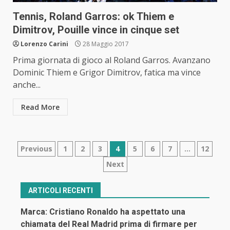
Tennis, Roland Garros: ok Thiem e
Dimitrov, Pouille vince in cinque set
Lorenzo Carini
28 Maggio 2017
Prima giornata di gioco al Roland Garros. Avanzano
Dominic Thiem e Grigor Dimitrov, fatica ma vince
anche...
Read More
Navigazione
Previous
1
2
3
4
5
6
7
…
12
Next
articoli
ARTICOLI RECENTI
Marca: Cristiano Ronaldo ha aspettato una
chiamata del Real Madrid prima di firmare per