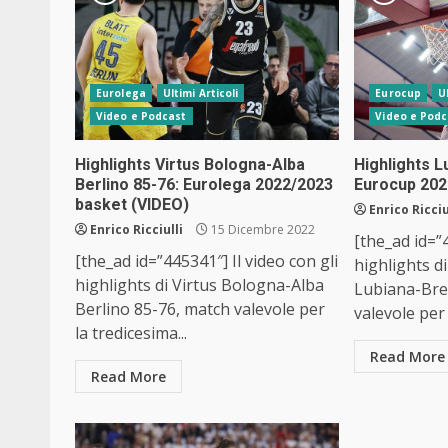
Eurolega
Ultimi Articoli
Eurocup
U
Video e Podcast
Video e Podc
Highlights Virtus Bologna-Alba
Highlights L
Berlino 85-76: Eurolega 2022/2023
Eurocup 202
basket (VIDEO)
Enrico Ricciu
Enrico Ricciulli
15 Dicembre 2022
[the_ad id=”4
[the_ad id=”445341″] Il video con gli
highlights d
highlights di Virtus Bologna-Alba
Lubiana-Bre
Berlino 85-76, match valevole per
valevole per 
la tredicesima...
Read More
Read More