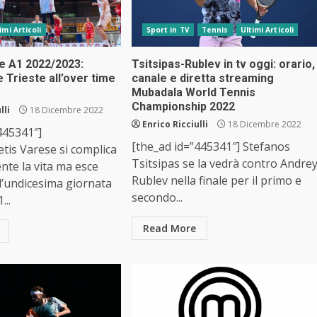
imi Articoli
Sport in TV
Tennis
Ultimi Articoli
ie A1 2022/2023:
Tsitsipas-Rublev in tv oggi: orario,
 Trieste all’over time
canale e diretta streaming
Mubadala World Tennis
Championship 2022
lli
18 Dicembre 2022
Enrico Ricciulli
18 Dicembre 2022
445341″]
[the_ad id=”445341″] Stefanos
tis Varese si complica
Tsitsipas se la vedrà contro Andre
te la vita ma esce
Rublev nella finale per il primo e
ll’undicesima giornata
secondo...
...
Read More