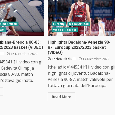
ltimi Articoli
Eurocup
Ultimi Articoli
ast
Video e Podcast
ubiana-Brescia 80-83:
Highlights Badalona-Venezia 90-
2/2023 basket (VIDEO)
87: Eurocup 2022/2023 basket
(VIDEO)
lli
15 Dicembre 2022
Enrico Ricciulli
14 Dicembre 2022
45341″] Il video con gli
[the_ad id=”445341″] Il video con gl
i Cedevita Olimpija
highlights di Joventut Badalona-
scia 80-83, match
Venezia 90-87, match valevole per
l’ottava giornata...
l’ottava giornata dell’Eurocup...
Read More