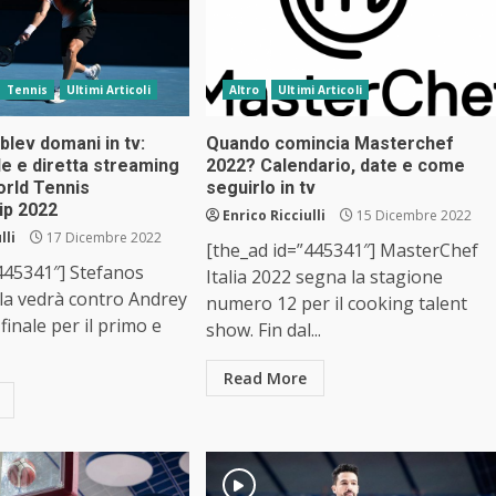
Tennis
Ultimi Articoli
Altro
Ultimi Articoli
blev domani in tv:
Quando comincia Masterchef
le e diretta streaming
2022? Calendario, date e come
rld Tennis
seguirlo in tv
ip 2022
Enrico Ricciulli
15 Dicembre 2022
lli
17 Dicembre 2022
[the_ad id=”445341″] MasterChef
445341″] Stefanos
Italia 2022 segna la stagione
 la vedrà contro Andrey
numero 12 per il cooking talent
finale per il primo e
show. Fin dal...
Read More