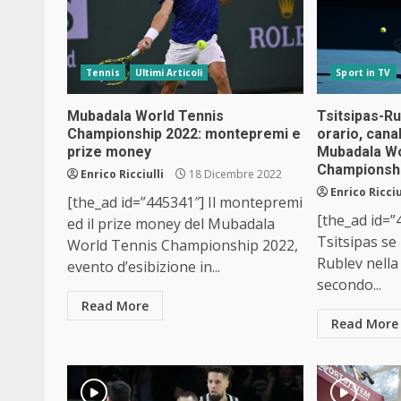
Tennis
Ultimi Articoli
Sport in TV
Mubadala World Tennis
Tsitsipas-Ru
Championship 2022: montepremi e
orario, cana
prize money
Mubadala Wo
Championsh
Enrico Ricciulli
18 Dicembre 2022
Enrico Ricciu
[the_ad id=”445341″] Il montepremi
[the_ad id=”
ed il prize money del Mubadala
Tsitsipas se
World Tennis Championship 2022,
Rublev nella 
evento d’esibizione in...
secondo...
Read More
Read More