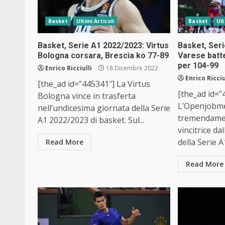
Basket
Ultimi Articoli
Basket
Ult
Basket, Serie A1 2022/2023: Virtus
Basket, Ser
Bologna corsara, Brescia ko 77-89
Varese batte
per 104-99
Enrico Ricciulli
18 Dicembre 2022
Enrico Ricciu
[the_ad id=”445341″] La Virtus
[the_ad id=”
Bologna vince in trasferta
L’Openjobme
nell’undicesima giornata della Serie
tremendamen
A1 2022/2023 di basket. Sul...
vincitrice da
della Serie A1
Read More
Read More